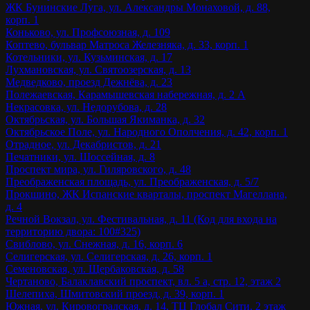
ЖК Бунинские Луга, ул. Александры Монаховой, д. 88,
корп. 1
Коньково, ул. Профсоюзная, д. 109
Коптево, бульвар Матроса Железняка, д. 33, корп. 1
Котельники, ул. Кузьминская, д. 17
Лухмановская, ул. Святоозерская, д. 13
Медведково, проезд Дежнёва, д. 23
Полежаевская, Карамышевская набережная, д. 2 А
Некрасовка, ул. Недорубова, д. 28
Октябрьская, ул. Большая Якиманка, д. 32
Октябрьское Поле, ул. Народного Ополчения, д. 42, корп. 1
Отрадное, ул. Декабристов, д. 21
Печатники, ул. Шоссейная, д. 8
Проспект мира, ул. Гиляровского, д. 48
Преображенская площадь, ул. Преображенская, д. 5/7
Прокшино, ЖК Испанские кварталы, проспект Магеллана,
д. 4
Речной Вокзал, ул. Фестивальная, д. 11 (Код для входа на
территорию двора: 100#325)
Свиблово, ул. Снежная, д. 16, корп. 6
Селигерская, ул. Селигерская, д. 26, корп. 1
Семеновская, ул. Щербаковская, д. 58
Чертаново, Балаклавский проспект, вл. 5 а, стр. 12, этаж 2
Шелепиха, Шмитовский проезд, д. 39, корп. 1
Южная, ул. Кировоградская, д. 14, ТЦ Глобал Сити, 2 этаж