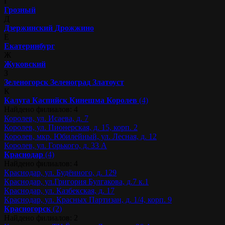
Г
Грозный
Д
Дзержинский
Дрожжино
Е
Екатеринбург
Ж
Жуковский
З
Зеленогорск
Зеленоград
Златоуст
К
Калуга
Каспийск
Кинешма
Королев
(4)
Найдено филиалов: 4
Королев, ул. Исаева, д. 7
Королев, ул. Пионерская, д. 15, корп. 2
Королев, мкр. Юбилейный, ул. Лесная, д. 12
Королев, ул. Горького, д. 33 А
Краснодар
(4)
Найдено филиалов: 4
Краснодар, ул. Будённого, д. 129
Краснодар, ул.Григория Булгакова, д.7 к.1
Краснодар, ул. Казбекская, д. 17
Краснодар, ул. Красных Партизан, д. 1/4, корп. 9
Красногорск
(2)
Найдено филиалов: 2