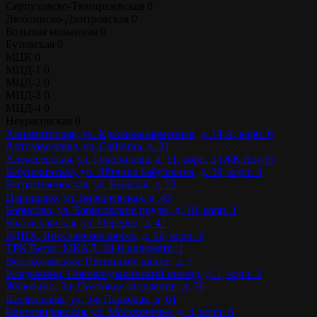
Серпуховско-Тимирязевская
0
Люблинско-Дмитровская
0
Большая кольцевая
0
Бутовская
0
МЦК
0
МЦД-1
0
МЦД-2
0
МЦД-3
0
МЦД-4
0
Некрасовская
0
Авиамоторная, ул. Красноказарменная, д. 14 А, корп. 6
Автозаводская, ул. Сайкина, д. 21
Алексеевская, ул. Годовикова, д. 11, корп. 5 (ЖК iLove)
Бабушкинская, ул. Лётчика Бабушкина, д. 39, корп. 3
Багратионовская, ул. Барклая, д. 12
Царицыно, ул. Бирюлевская, д. 43
Борисово, ул. Борисовские пруды, д. 18, корп. 1
Братиславская, ул. Перерва, д. 41
ВДНХ, Ярославское шоссе, д. 12, корп. 2
ТРК Вегас, МКАД, 24-й километр, 1
Волоколамская, Пятницкое шоссе, д. 7
Владыкино, Нововладыкинский проезд, д. 1, корп. 2
Жулебино, 3-е Почтовое отделение, д. 76
Щелковская, ул. 3-я Парковая, д. 61
Кантемировская, ул. Москворечье, д. 4, корп. 6