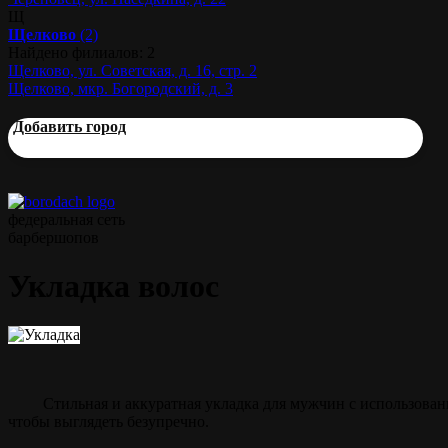
Щ
Щелково
(2)
Найдено филиалов: 2
Щелково, ул. Советская, д. 16, стр. 2
Щелково, мкр. Богородский, д. 3
Добавить город
федеральная сеть
барбершопов
Укладка волос
Стильная и аккуратная укладка для мужчин с использова
чтобы выглядеть безупречно.