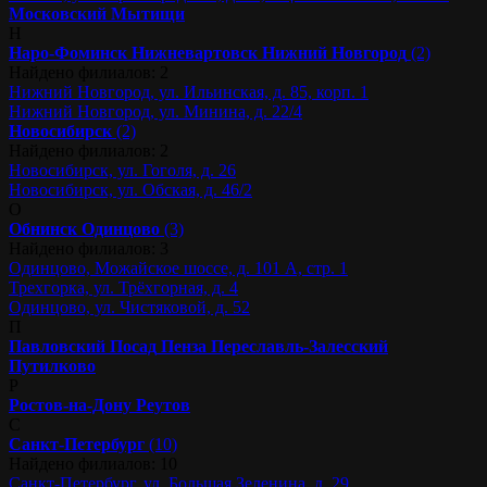
Московский
Мытищи
Н
Наро-Фоминск
Нижневартовск
Нижний Новгород
(2)
Найдено филиалов: 2
Нижний Новгород, ул. Ильинская, д. 85, корп. 1
Нижний Новгород, ул. Минина, д. 22/4
Новосибирск
(2)
Найдено филиалов: 2
Новосибирск, ул. Гоголя, д. 26
Новосибирск, ул. Обская, д. 46/2
О
Обнинск
Одинцово
(3)
Найдено филиалов: 3
Одинцово, Можайское шоссе, д. 101 А, стр. 1
Трехгорка, ул. Трёхгорная, д. 4
Одинцово, ул. Чистяковой, д. 52
П
Павловский Посад
Пенза
Переславль-Залесский
Путилково
Р
Ростов-на-Дону
Реутов
С
Санкт-Петербург
(10)
Найдено филиалов: 10
Санкт-Петербург, ул. Большая Зеленина, д. 29