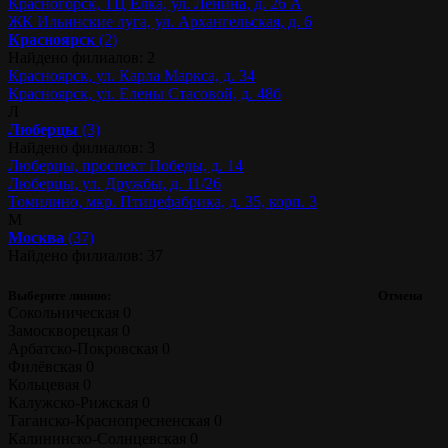
Красногорск, ТЦ Ёлка, ул. Ленина, д. 26 А
ЖК Ильинские луга, ул. Архангельская, д. 6
Красноярск
(2)
Найдено филиалов: 2
Красноярск, ул. Карла Маркса, д. 34
Красноярск, ул. Елены Стасовой, д. 48б
Л
Люберцы
(3)
Найдено филиалов: 3
Люберцы, проспект Победы, д. 14
Люберцы, ул. Дружбы, д. 11/26
Томилино, мкр. Птицефабрика, д. 35, корп. 3
М
Москва
(37)
Найдено филиалов: 37
Выберите линию:
Отмена
Сокольническая
0
Замоскворецкая
0
Арбатско-Покровская
0
Филёвская
0
Кольцевая
0
Калужско-Рижская
0
Таганско-Краснопресненская
0
Калининско-Солнцевская
0