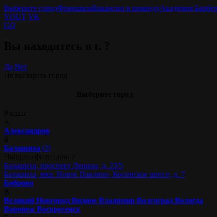
Выберите город
Франшиза
Вакансии в команду
Академия Барбе
YOUT
VK
GO
Вы находитесь в г.
?
Да
Нет
Не выбирать город
Выберите город
Россия
А
Александров
Б
Балашиха
(2)
Найдено филиалов: 2
Балашиха, проспект Ленина, д. 23/5
Балашиха, мкр. Новое Павлино, Косинское шоссе, д. 7
Боброво
В
Великий Новгород
Видное
Владимир
Волгоград
Вологда
Воронеж
Воскресенск