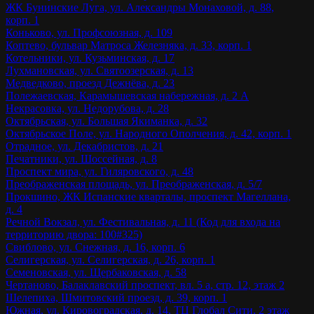
ЖК Бунинские Луга, ул. Александры Монаховой, д. 88,
корп. 1
Коньково, ул. Профсоюзная, д. 109
Коптево, бульвар Матроса Железняка, д. 33, корп. 1
Котельники, ул. Кузьминская, д. 17
Лухмановская, ул. Святоозерская, д. 13
Медведково, проезд Дежнёва, д. 23
Полежаевская, Карамышевская набережная, д. 2 А
Некрасовка, ул. Недорубова, д. 28
Октябрьская, ул. Большая Якиманка, д. 32
Октябрьское Поле, ул. Народного Ополчения, д. 42, корп. 1
Отрадное, ул. Декабристов, д. 21
Печатники, ул. Шоссейная, д. 8
Проспект мира, ул. Гиляровского, д. 48
Преображенская площадь, ул. Преображенская, д. 5/7
Прокшино, ЖК Испанские кварталы, проспект Магеллана,
д. 4
Речной Вокзал, ул. Фестивальная, д. 11 (Код для входа на
территорию двора: 100#325)
Свиблово, ул. Снежная, д. 16, корп. 6
Селигерская, ул. Селигерская, д. 26, корп. 1
Семеновская, ул. Щербаковская, д. 58
Чертаново, Балаклавский проспект, вл. 5 а, стр. 12, этаж 2
Шелепиха, Шмитовский проезд, д. 39, корп. 1
Южная, ул. Кировоградская, д. 14, ТЦ Глобал Сити, 2 этаж