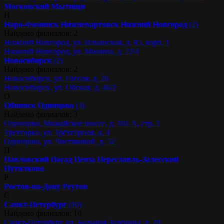
Московский
Мытищи
Н
Наро-Фоминск
Нижневартовск
Нижний Новгород
(2)
Найдено филиалов: 2
Нижний Новгород, ул. Ильинская, д. 85, корп. 1
Нижний Новгород, ул. Минина, д. 22/4
Новосибирск
(2)
Найдено филиалов: 2
Новосибирск, ул. Гоголя, д. 26
Новосибирск, ул. Обская, д. 46/2
О
Обнинск
Одинцово
(3)
Найдено филиалов: 3
Одинцово, Можайское шоссе, д. 101 А, стр. 1
Трехгорка, ул. Трёхгорная, д. 4
Одинцово, ул. Чистяковой, д. 52
П
Павловский Посад
Пенза
Переславль-Залесский
Путилково
Р
Ростов-на-Дону
Реутов
С
Санкт-Петербург
(10)
Найдено филиалов: 10
Санкт-Петербург, ул. Большая Зеленина, д. 29