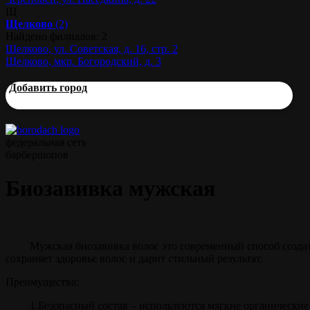
Щ
Щелково
(2)
Найдено филиалов: 2
Щелково, ул. Советская, д. 16, стр. 2
Щелково, мкр. Богородский, д. 3
Добавить город
федеральная сеть
барбершопов
Биозавивка мужская
Мужская биозавивка волос это современный способ созда
сохраняет здоровье волос и дарит стильный результат.
Преимущества:
1.Безопасный состав – используются мягкие органические