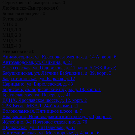
Серпуховско-Тимирязевская
0
Люблинско-Дмитровская
0
Большая кольцевая
0
Бутовская
0
МЦК
0
МЦД-1
0
МЦД-2
0
МЦД-3
0
МЦД-4
0
Некрасовская
0
Авиамоторная, ул. Красноказарменная, д. 14 А, корп. 6
Автозаводская, ул. Сайкина, д. 21
Алексеевская, ул. Годовикова, д. 11, корп. 5 (ЖК iLove)
Бабушкинская, ул. Лётчика Бабушкина, д. 39, корп. 3
Багратионовская, ул. Барклая, д. 12
Царицыно, ул. Бирюлевская, д. 43
Борисово, ул. Борисовские пруды, д. 18, корп. 1
Братиславская, ул. Перерва, д. 41
ВДНХ, Ярославское шоссе, д. 12, корп. 2
ТРК Вегас, МКАД, 24-й километр, 1
Волоколамская, Пятницкое шоссе, д. 7
Владыкино, Нововладыкинский проезд, д. 1, корп. 2
Жулебино, 3-е Почтовое отделение, д. 76
Щелковская, ул. 3-я Парковая, д. 61
Кантемировская, ул. Москворечье, д. 4, корп. 6