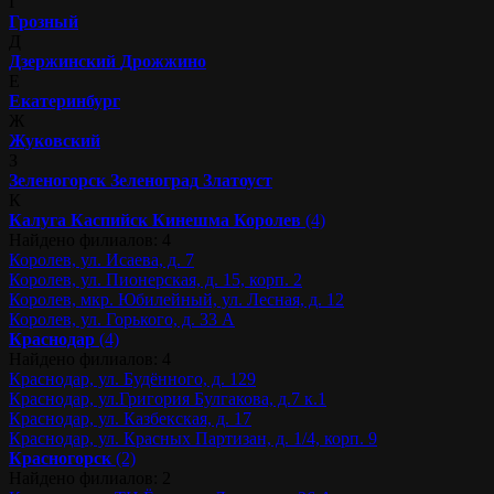
Г
Грозный
Д
Дзержинский
Дрожжино
Е
Екатеринбург
Ж
Жуковский
З
Зеленогорск
Зеленоград
Златоуст
К
Калуга
Каспийск
Кинешма
Королев
(4)
Найдено филиалов: 4
Королев, ул. Исаева, д. 7
Королев, ул. Пионерская, д. 15, корп. 2
Королев, мкр. Юбилейный, ул. Лесная, д. 12
Королев, ул. Горького, д. 33 А
Краснодар
(4)
Найдено филиалов: 4
Краснодар, ул. Будённого, д. 129
Краснодар, ул.Григория Булгакова, д.7 к.1
Краснодар, ул. Казбекская, д. 17
Краснодар, ул. Красных Партизан, д. 1/4, корп. 9
Красногорск
(2)
Найдено филиалов: 2