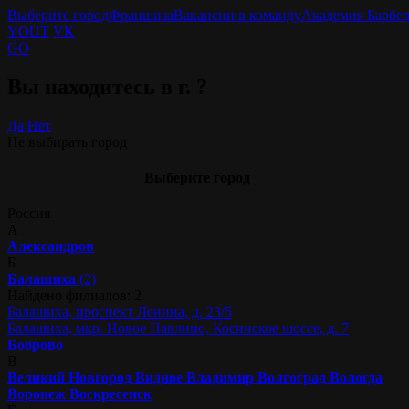
Выберите город
Франшиза
Вакансии в команду
Академия Барбе
YOUT
VK
GO
Вы находитесь в г.
?
Да
Нет
Не выбирать город
Выберите город
Россия
А
Александров
Б
Балашиха
(2)
Найдено филиалов: 2
Балашиха, проспект Ленина, д. 23/5
Балашиха, мкр. Новое Павлино, Косинское шоссе, д. 7
Боброво
В
Великий Новгород
Видное
Владимир
Волгоград
Вологда
Воронеж
Воскресенск