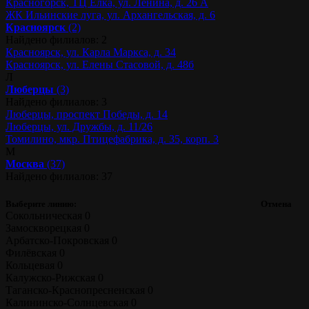
Красногорск, ТЦ Ёлка, ул. Ленина, д. 26 А
ЖК Ильинские луга, ул. Архангельская, д. 6
Красноярск
(2)
Найдено филиалов: 2
Красноярск, ул. Карла Маркса, д. 34
Красноярск, ул. Елены Стасовой, д. 48б
Л
Люберцы
(3)
Найдено филиалов: 3
Люберцы, проспект Победы, д. 14
Люберцы, ул. Дружбы, д. 11/26
Томилино, мкр. Птицефабрика, д. 35, корп. 3
М
Москва
(37)
Найдено филиалов: 37
Выберите линию:
Отмена
Сокольническая
0
Замоскворецкая
0
Арбатско-Покровская
0
Филёвская
0
Кольцевая
0
Калужско-Рижская
0
Таганско-Краснопресненская
0
Калининско-Солнцевская
0